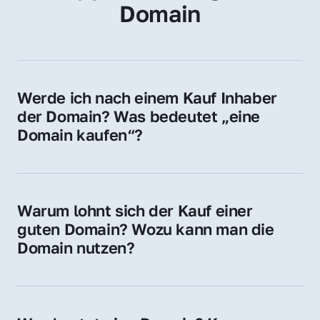
Domain
Werde ich nach einem Kauf Inhaber 
der Domain? Was bedeutet „eine 
Domain kaufen“?
Ja, Sie werden der offizielle Domain-Inhaber. 
Sie erhalten alle Rechte zur Nutzung, 
Verwaltung oder Weiterveräußerung der 
Warum lohnt sich der Kauf einer 
Domain.
guten Domain? Wozu kann man die 
Domain nutzen?
Eine starke Domain steigert Sichtbarkeit, 
Vertrauen und Markenwert. Nutzen Sie sie 
für Ihre Website, Weiterleitung, E-Mail-