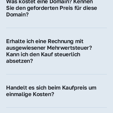
Was kostet eine Domain? Kennen 
Adressen oder als digitale Investition.
Sie den geforderten Preis für diese 
Domain?
Der Preis variiert je nach Domain. Für diese 
Domain liegt ein konkreter Kaufpreis vor – 
kontaktieren Sie uns gerne für ein 
Erhalte ich eine Rechnung mit 
unverbindliches Angebot.
ausgewiesener Mehrwertsteuer? 
Kann ich den Kauf steuerlich 
absetzen?
Ja, Sie erhalten eine Rechnung mit MwSt. 
Für Unternehmen ist der Kauf in der Regel 
steuerlich absetzbar.
Handelt es sich beim Kaufpreis um 
einmalige Kosten?
Ja. Der Kaufpreis ist einmalig. Nur beim 
späteren Betrieb der Domain (z. B. beim 