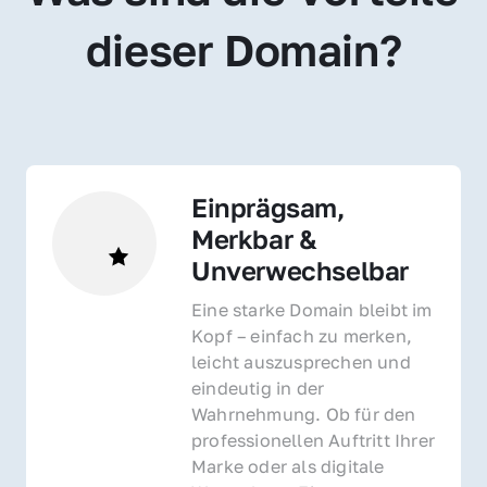
dieser Domain?
Einprägsam, 
Merkbar & 
Unverwechselbar
Eine starke Domain bleibt im 
Kopf – einfach zu merken, 
leicht auszusprechen und 
eindeutig in der 
Wahrnehmung. Ob für den 
professionellen Auftritt Ihrer 
Marke oder als digitale 