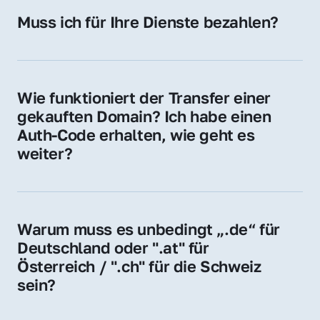
Hosting-Anbieter) fallen geringe laufende 
Muss ich für Ihre Dienste bezahlen?
Gebühren an. Diese bewegen sich für .de 
Nein, bei uns zahlen Sie nur den Kaufpreis 
Domains bei ca. 5€ / Jahr
der Domain – ohne zusätzliche Vermittlungs- 
oder Servicegebühren.
Wie funktioniert der Transfer einer 
gekauften Domain? Ich habe einen 
Auth-Code erhalten, wie geht es 
weiter?
Mit dem Auth-Code beauftragen Sie Ihren 
Provider, die Domain zu übernehmen. Gerne 
begleiten wir Sie bei diesem einfachen und 
Warum muss es unbedingt „.de“ für 
schnellen Prozess.
Deutschland oder ".at" für 
Österreich / ".ch" für die Schweiz 
sein?
Diese Endungen stehen für regionale 